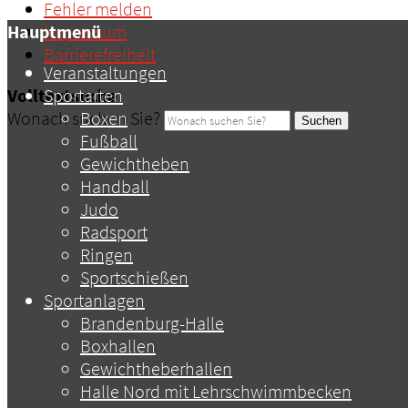
Fehler melden
Hauptmenü
Impressum
Barrierefreiheit
Veranstaltungen
Volltextsuche
Sportarten
Wonach suchen Sie?
Boxen
Suchen
Fußball
Gewichtheben
Handball
Judo
Radsport
Ringen
Sportschießen
Sportanlagen
Brandenburg-Halle
Boxhallen
Gewichtheberhallen
Halle Nord mit Lehrschwimmbecken