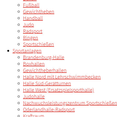
Fußball
Gewichtheben
Handball
Judo
Radsport
Ringen
Sportschießen
Sportanlagen
Brandenburg-Halle
Boxhallen
Gewichtheberhallen
Halle Nord mit Lehrschwimmbecken
Halle Süd-Gerätturnen
Halle West (Ersatzspielsporthalle)
Judohalle
Nachwuchsleistungszentrum Sportschieße
Oderlandhalle-Radsport
Kraftraum